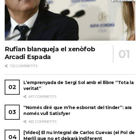
Rufian blanqueja el xenòfob
Arcadi Espada
722 COMPARTITS
L’emprenyada de Sergi Sol amb el llibre “Tota la
veritat”
697 COMPARTITS
“Només diré que m’he esborrat del tinder”: ara
només vull Satisfyer
481 COMPARTITS
[Vídeo] El nu integral de Carlos Cuevas (el Pol de
Merlí) que no et deixarà indiferent