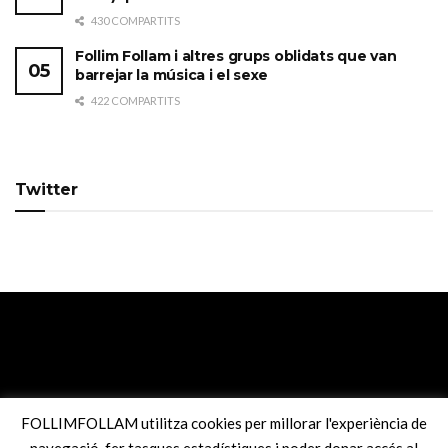
430 COMPARTITS
Follim Follam i altres grups oblidats que van
barrejar la música i el sexe
422 COMPARTITS
Twitter
FOLLIMFOLLAM utilitza cookies per millorar l'experiència de
navegació, fer tasques estadístiques i poder donar accés al