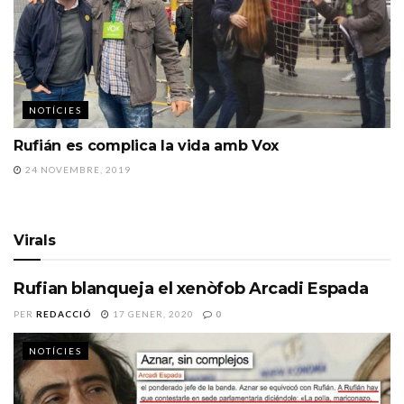
NOTÍCIES
Rufián es complica la vida amb Vox
24 NOVEMBRE, 2019
Virals
Rufian blanqueja el xenòfob Arcadi Espada
PER
REDACCIÓ
17 GENER, 2020
0
NOTÍCIES