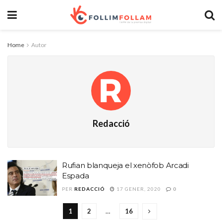
Home
Autor
Redacció
Rufian blanqueja el xenòfob Arcadi
Espada
PER
REDACCIÓ
17 GENER, 2020
0
1
2
…
16