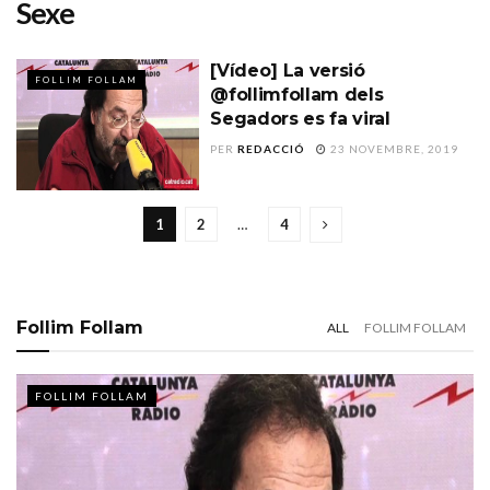
Sexe
[Vídeo] La versió
FOLLIM FOLLAM
@follimfollam dels
Segadors es fa viral
PER
REDACCIÓ
23 NOVEMBRE, 2019
1
2
…
4
Follim Follam
ALL
FOLLIM FOLLAM
FOLLIM FOLLAM