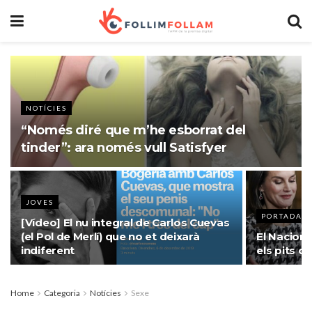
NOTÍCIES
“Només diré que m’he esborrat del
tinder”: ara només vull Satisfyer
JOVES
PORTADA
[Vídeo] El nu integral de Carlos Cuevas
(el Pol de Merlí) que no et deixarà
El Naciona
indiferent
els pits de
Home
Categoria
Notícies
Sexe