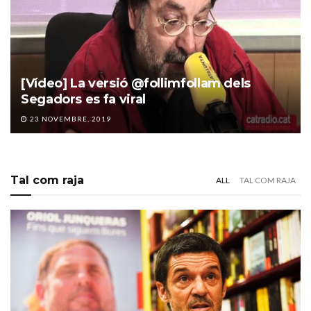
[Vídeo] La versió @follimfollam dels
Segadors es fa viral
23 NOVEMBRE, 2019
Tal com raja
ALL
TAL COM RAJA