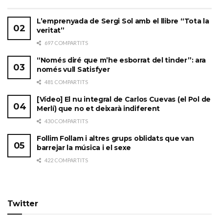
L’emprenyada de Sergi Sol amb el llibre “Tota la
veritat”
697 COMPARTITS
“Només diré que m’he esborrat del tinder”: ara
només vull Satisfyer
481 COMPARTITS
[Vídeo] El nu integral de Carlos Cuevas (el Pol de
Merlí) que no et deixarà indiferent
430 COMPARTITS
Follim Follam i altres grups oblidats que van
barrejar la música i el sexe
422 COMPARTITS
Twitter