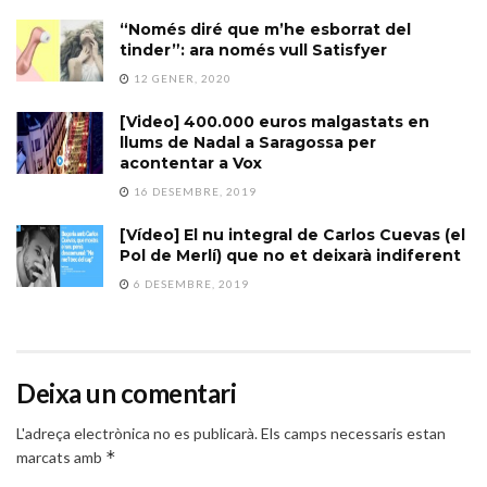
“Només diré que m’he esborrat del
tinder”: ara només vull Satisfyer
12 GENER, 2020
[Video] 400.000 euros malgastats en
llums de Nadal a Saragossa per
acontentar a Vox
16 DESEMBRE, 2019
[Vídeo] El nu integral de Carlos Cuevas (el
Pol de Merlí) que no et deixarà indiferent
6 DESEMBRE, 2019
Deixa un comentari
L'adreça electrònica no es publicarà.
Els camps necessaris estan
*
marcats amb