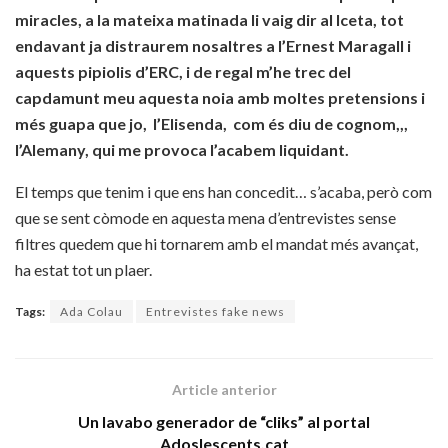
miracles, a la mateixa matinada li vaig dir al Iceta, tot
endavant ja distraurem nosaltres a l’Ernest Maragall i
aquests pipiolis d’ERC, i de regal m’he trec del
capdamunt meu aquesta noia amb moltes pretensions i
més guapa que jo, l’Elisenda, com és diu de cognom,,,
l’Alemany, qui me provoca l’acabem liquidant.
El temps que tenim i que ens han concedit… s’acaba, però com
que se sent còmode en aquesta mena d’entrevistes sense
filtres quedem que hi tornarem amb el mandat més avançat,
ha estat tot un plaer.
Tags:
Ada Colau
Entrevistes fake news
Article anterior
Un lavabo generador de “cliks” al portal
Adoslescents.cat