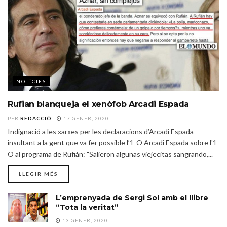
NOTÍCIES
Rufian blanqueja el xenòfob Arcadi Espada
PER
REDACCIÓ
17 GENER, 2020
Indignació a les xarxes per les declaracions d’Arcadi Espada
insultant a la gent que va fer possible l’1-O Arcadi Espada sobre l'1-
O al programa de Rufián: "Salieron algunas viejecitas sangrando,...
LLEGIR MÉS
L’emprenyada de Sergi Sol amb el llibre
“Tota la veritat”
13 GENER, 2020