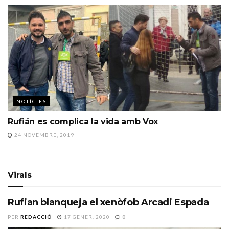
NOTÍCIES
Rufián es complica la vida amb Vox
24 NOVEMBRE, 2019
Virals
Rufian blanqueja el xenòfob Arcadi Espada
PER
REDACCIÓ
17 GENER, 2020
0