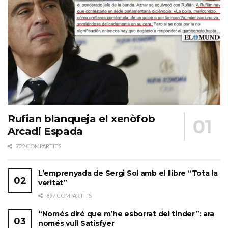
Rufian blanqueja el xenòfob
Arcadi Espada
722 COMPARTITS
L’emprenyada de Sergi Sol amb el llibre “Tota la
veritat”
697 COMPARTITS
“Només diré que m’he esborrat del tinder”: ara
només vull Satisfyer