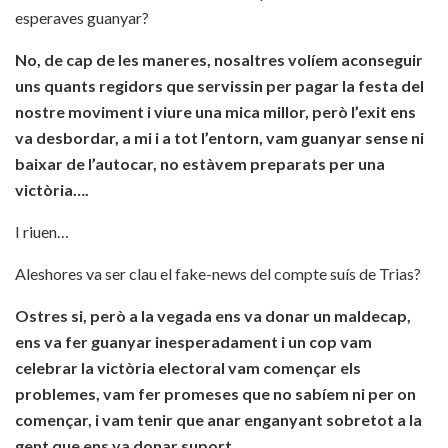
esperaves guanyar?
No, de cap de les maneres, nosaltres volíem aconseguir
uns quants regidors que servissin per pagar la festa del
nostre moviment i viure una mica millor, però l’exit ens
va desbordar, a mi i a tot l’entorn, vam guanyar sense ni
baixar de l’autocar, no estàvem preparats per una
victòria….
I riuen…
Aleshores va ser clau el fake-news del compte suís de Trias?
Ostres si, però a la vegada ens va donar un maldecap,
ens va fer guanyar inesperadament i un cop vam
celebrar la victòria electoral vam començar els
problemes, vam fer promeses que no sabíem ni per on
començar, i vam tenir que anar enganyant sobretot a la
gent que ens va donar suport.