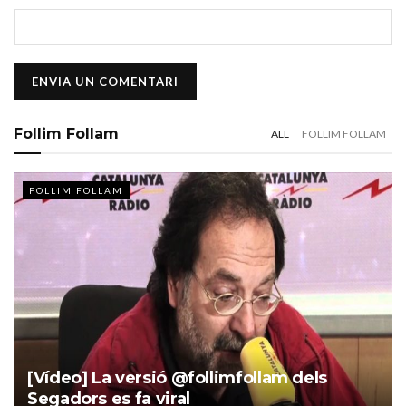
Follim Follam
ALL
FOLLIM FOLLAM
FOLLIM FOLLAM
[Vídeo] La versió @follimfollam dels
Segadors es fa viral