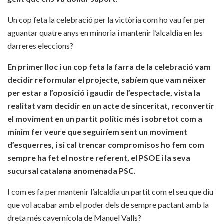
Un cop feta la celebració per la victòria com ho vau fer per
aguantar quatre anys en minoria i mantenir l’alcaldia en les
darreres eleccions?
En primer lloc i un cop feta la farra de la celebració vam
decidir reformular el projecte, sabíem que vam néixer
per estar a l’oposició i gaudir de l’espectacle, vista la
realitat vam decidir en un acte de sinceritat, reconvertir
el moviment en un partit polític més i sobretot com a
mínim fer veure que seguiríem sent un moviment
d’esquerres, i si cal trencar compromisos ho fem com
sempre ha fet el nostre referent, el PSOE i la seva
sucursal catalana anomenada PSC.
I com es fa per mantenir l’alcaldia un partit com el seu que diu
que vol acabar amb el poder dels de sempre pactant amb la
dreta més cavernícola de Manuel Valls?