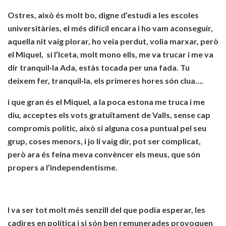
Ostres, això és molt bo, digne d’estudi a les escoles
universitàries, el més difícil encara i ho vam aconseguir,
aquella nit vaig plorar, ho veia perdut, volia marxar, però
el Miquel, si l’Iceta, molt mono ells, me va trucar i me va
dir tranquil·la Ada, estàs tocada per una fada. Tu
deixem fer, tranquil·la, els primeres hores són clua….
i que gran és el Miquel, a la poca estona me truca i me
diu, acceptes els vots gratuïtament de Valls, sense cap
compromís polític, això si alguna cosa puntual pel seu
grup, coses menors, i jo li vaig dir, pot ser complicat,
però ara és feina meva convèncer els meus, que són
propers a l’independentisme.
I va ser tot molt més senzill del que podia esperar, les
cadires en política i si són ben remunerades provoquen