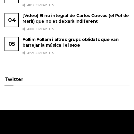
481 COMPARTITS
[Vídeo] El nu integral de Carlos Cuevas (el Pol de
Merlí) que no et deixarà indiferent
430 COMPARTITS
Follim Follam i altres grups oblidats que van
barrejar la música i el sexe
422 COMPARTITS
Twitter