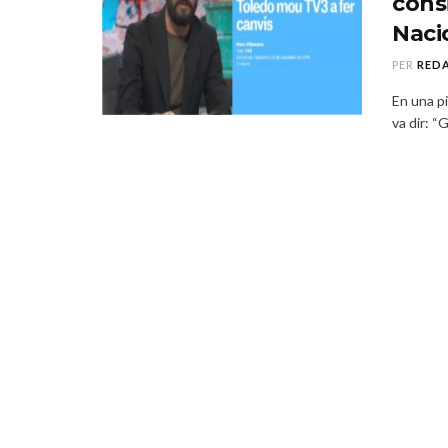
cons
Naci
PER
RED
En una pi
va dir: “