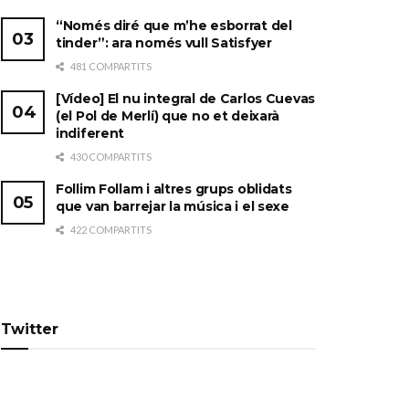
“Només diré que m’he esborrat del
tinder”: ara només vull Satisfyer
481 COMPARTITS
[Vídeo] El nu integral de Carlos Cuevas
(el Pol de Merlí) que no et deixarà
indiferent
430 COMPARTITS
Follim Follam i altres grups oblidats
que van barrejar la música i el sexe
422 COMPARTITS
Twitter