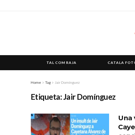
TAL COM RAJA
CATALA FOT
Home
Tag
Jair Domínguez
Etiqueta:
Jair Domínguez
Una 
Caye