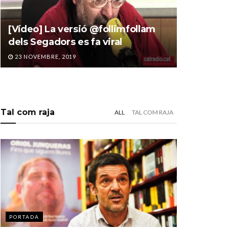
[Vídeo] La versió @follimfollam
dels Segadors es fa viral
23 NOVEMBRE, 2019
Tal com raja
ALL
TAL COM RAJA
PORTADA