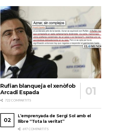
Rufian blanqueja el xenòfob
Arcadi Espada
722 COMPARTITS
L’emprenyada de Sergi Sol amb el
llibre “Tota la veritat”
697 COMPARTITS