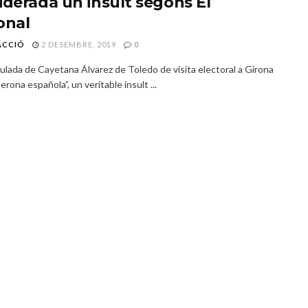
iderada un insult segons El
onal
ACCIÓ
2 DESEMBRE, 2019
0
ulada de Cayetana Álvarez de Toledo de visita electoral a Girona
Gerona española”, un veritable insult ...