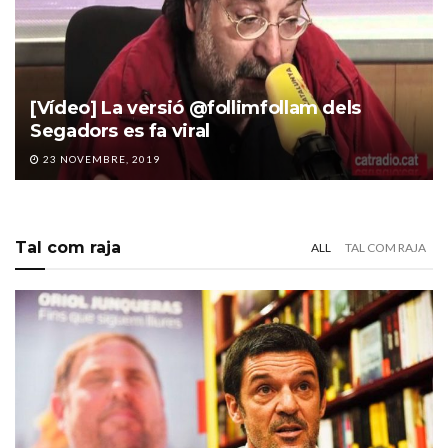
[Vídeo] La versió @follimfollam dels
Segadors es fa viral
23 NOVEMBRE, 2019
Tal com raja
ALL
TAL COM RAJA