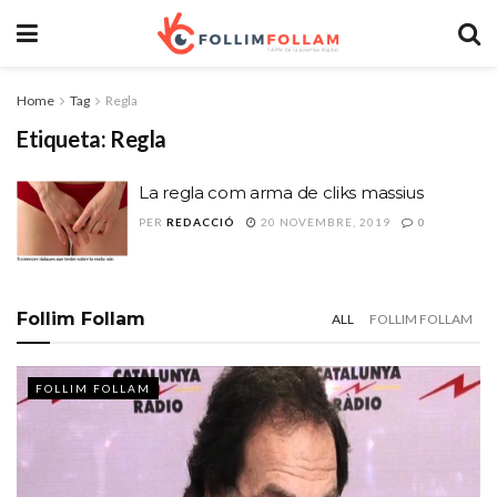
Home
Tag
Regla
Etiqueta:
Regla
La regla com arma de cliks massius
PER
REDACCIÓ
20 NOVEMBRE, 2019
0
Follim Follam
ALL
FOLLIM FOLLAM
FOLLIM FOLLAM