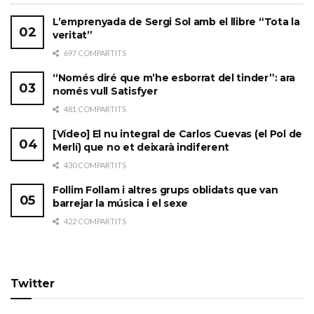
L’emprenyada de Sergi Sol amb el llibre “Tota la
veritat”
697 COMPARTITS
“Només diré que m’he esborrat del tinder”: ara
només vull Satisfyer
481 COMPARTITS
[Vídeo] El nu integral de Carlos Cuevas (el Pol de
Merlí) que no et deixarà indiferent
430 COMPARTITS
Follim Follam i altres grups oblidats que van
barrejar la música i el sexe
422 COMPARTITS
Twitter